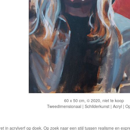
60 x 50 cm, © 2020, niet te koop
Tweedimensionaal | Schilderkunst | Acryl | O
ret in acrylverf op doek. Op zoek naar een stijl tussen realisme en expr