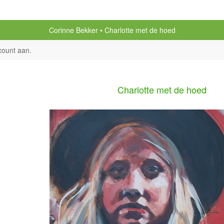
Corinne Bekker
Charlotte met de hoed
count aan
.
Charlotte met de hoed