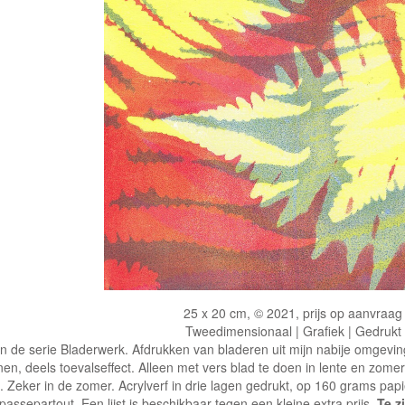
25 x 20 cm, © 2021, prijs op aanvraag
Tweedimensionaal | Grafiek | Gedrukt
In de serie Bladerwerk. Afdrukken van bladeren uit mijn nabije omgevin
nen, deels toevalseffect. Alleen met vers blad te doen in lente en zome
. Zeker in de zomer. Acrylverf in drie lagen gedrukt, op 160 grams papie
passepartout. Een lijst is beschikbaar tegen een kleine extra prijs.
Te z