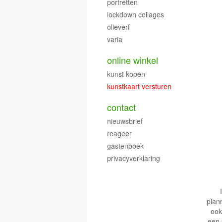
portretten
lockdown collages
olieverf
varia
online winkel
kunst kopen
kunstkaart versturen
contact
nieuwsbrief
reageer
gastenboek
privacyverklaring
plan
ook
een 